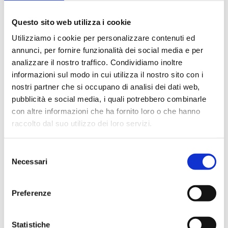
1.028
Questo sito web utilizza i cookie
Utilizziamo i cookie per personalizzare contenuti ed
annunci, per fornire funzionalità dei social media e per
analizzare il nostro traffico. Condividiamo inoltre
informazioni sul modo in cui utilizza il nostro sito con i
Invia commento
nostri partner che si occupano di analisi dei dati web,
Il tuo indirizzo email non sarà pubblicato.
I campi
pubblicità e social media, i quali potrebbero combinarle
obbligatori sono contrassegnati
*
con altre informazioni che ha fornito loro o che hanno
raccolto dal suo utilizzo dei loro servizi.
Selezione
Necessari
del
consenso
Preferenze
Statistiche